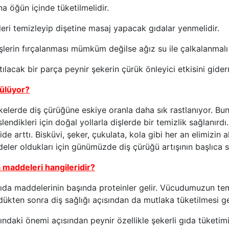
na öğün içinde tüketilmelidir.
eri temizleyip dişetine masaj yapacak gıdalar yenmelidir.
lerin fırçalanması mümküm değilse ağız su ile çalkalanmalı y
ılacak bir parça peynir şekerin çürük önleyici etkisini gid
rülüyor?
lkelerde diş çürüğüne eskiye oranla daha sık rastlanıyor. Bu
slendikleri için doğal yollarla dişlerde bir temizlik sağlanır
ide arttı. Bisküvi, şeker, çukulata, kola gibi her an elimizin 
eler oldukları için günümüzde diş çürüğü artışının başlıca so
 maddeleri hangileridir?
gıda maddelerinin başında proteinler gelir. Vücudumuzun te
ürdükten sonra diş sağlığı açısından da mutlaka tüketilmesi 
ğındaki önemi açısından peynir özellikle şekerli gıda tüketimi