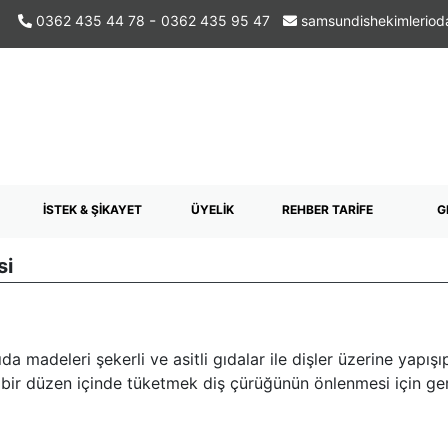
-
0362 435 44 78
0362 435 95 47
samsundishekimlerio
İSTEK & ŞİKAYET
ÜYELİK
REHBER TARİFE
G
si
 gıda madeleri şekerli ve asitli gıdalar ile dişler üzerine ya
bir düzen içinde tüketmek diş çürüğünün önlenmesi için gere