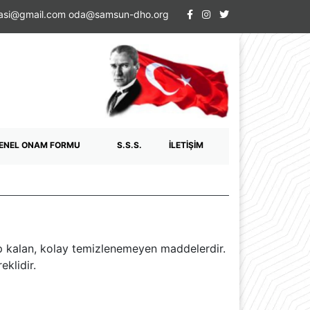
dasi@gmail.com oda@samsun-dho.org
ENEL ONAM FORMU
S.S.S.
İLETİŞİM
pışıp kalan, kolay temizlenemeyen maddelerdir.
klidir.