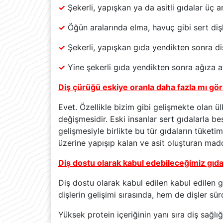
✓
Şekerli, yapışkan ya da asitli gıdalar üç a
✓
Öğün aralarında elma, havuç gibi sert dişl
✓
Şekerli, yapışkan gıda yendikten sonra diş
✓
Yine şekerli gıda yendikten sonra ağıza at
Diş çürüğü eskiye oranla daha fazla mı gö
Evet. Özellikle bizim gibi gelişmekte olan ü
değişmesidir. Eski insanlar sert gıdalarla be
gelişmesiyle birlikte bu tür gıdaların tüketim
üzerine yapışıp kalan ve asit oluşturan madd
Diş dostu olarak kabul edebileceğimiz gıda
Diş dostu olarak kabul edilen kabul edilen 
dişlerin gelişimi sırasında, hem de dişler s
Yüksek protein içeriğinin yanı sıra diş sağlı